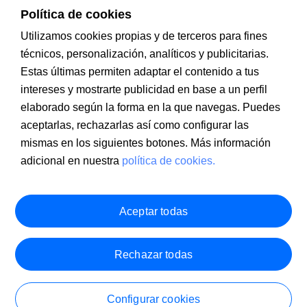
Política de cookies
Utilizamos cookies propias y de terceros para fines
técnicos, personalización, analíticos y publicitarias.
Estas últimas permiten adaptar el contenido a tus
intereses y mostrarte publicidad en base a un perfil
Información a clientes
PSD2
Aviso legal
Política de cookies
MIFID
Documentación PRIIPS
Seguridad
Atención al cliente
elaborado según la forma en la que navegas. Puedes
aceptarlas, rechazarlas así como configurar las
mismas en los siguientes botones. Más información
adicional en nuestra
política de cookies.
Aceptar todas
Rechazar todas
Configurar cookies