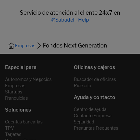
Servicio de atención al cliente 24x7 en
@Sabadell_Help
Fondos Next Generation
Empresas
Autónomos y Negocios
Buscador de oficinas
Empresas
Pide cita
Startups
Franquicias
Centro de ayuda
Contacto Empresa
Cuentas bancarias
Seguridad
TPV
Preguntas Frecuentes
Tarjetas